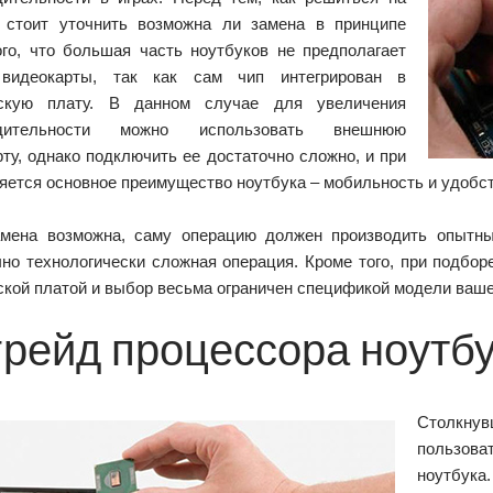
, стоит уточнить возможна ли замена в принципе
ого, что большая часть ноутбуков не предполагает
 видеокарты, так как сам чип интегрирован в
нскую плату. В данном случае для увеличения
одительности можно использовать внешнюю
ту, однако подключить ее достаточно сложно, и при
яется основное преимущество ноутбука – мобильность и удобс
амена возможна, саму операцию должен производить опытный
чно технологически сложная операция. Кроме того, при подбор
кой платой и выбор весьма ограничен спецификой модели ваше
грейд процессора ноутб
Столкнув
пользова
ноутбука