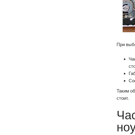
При выбо
Ча
ст
Га
Со
Таким об
стоит.
Ча
но