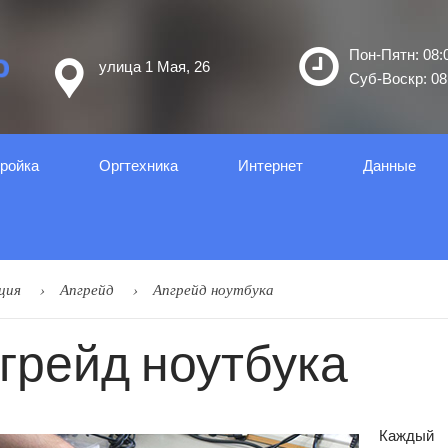
Пон-Пятн: 08:0
улица 1 Мая, 26
Суб-Воскр: 08:
ройка
Оргтеxника
Интернет
Данные
ция
Апгрейд
Апгрейд ноутбука
грейд ноутбука
Каждый 