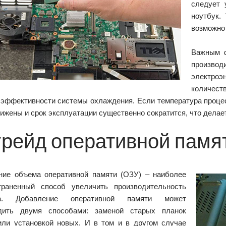
следует 
ноутбук.
возможно 
Важным ф
произво
электро
количес
 эффективности системы охлаждения. Если температура процес
ижены и срок эксплуатации существенно сократится, что дела
грейд оперативной памя
ние объема оперативной памяти (ОЗУ) – наиболее
траненный способ увеличить производительность
ка. Добавление оперативной памяти может
дить двумя способами: заменой старых планок
или установкой новых. И в том и в другом случае