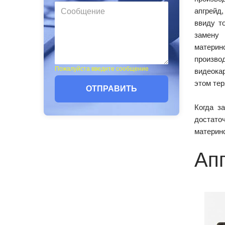
апгрейд
ввиду т
замену
матери
произв
Пожалуйста введите сообщение
видеокар
этом тер
ОТПРАВИТЬ
Когда з
достато
материнс
Ап