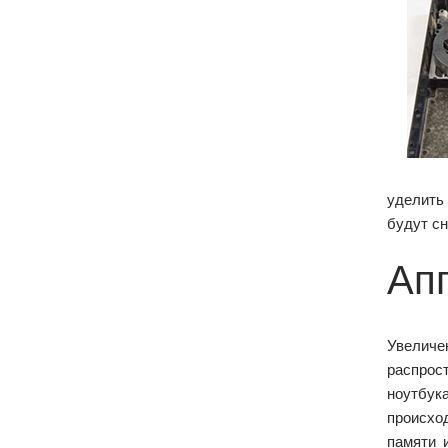
уделить
будут сн
Ап
Увеличе
распрос
ноутбу
происхо
памяти 