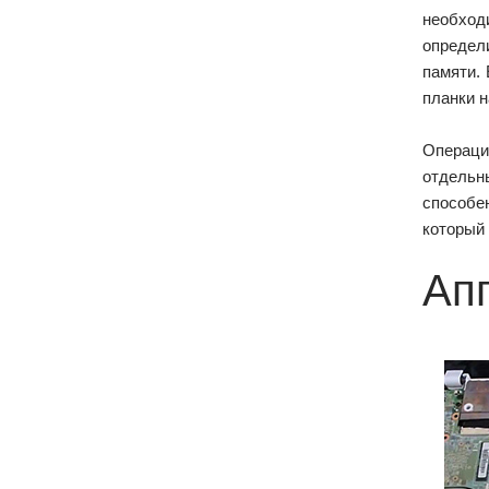
необход
опреде
памяти.
планки 
Операци
отдельн
способе
который 
Ап