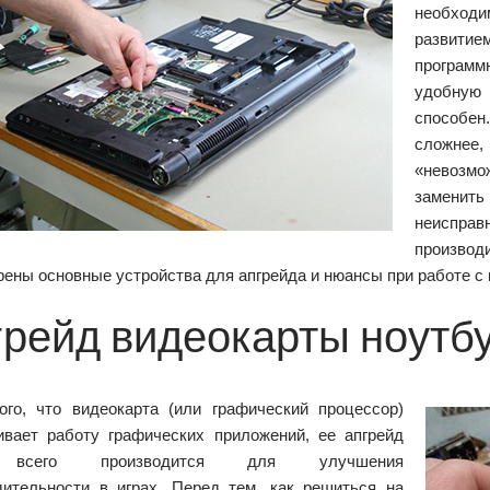
необход
развитие
программ
удобную 
способен
сложнее,
«невозмо
заменить
неисп
произво
ены основные устройства для апгрейда и нюансы при работе с 
грейд видеокарты ноутб
ого, что видеокарта (или графический процессор)
ивает работу графических приложений, ее апгрейд
всего производится для улучшения
дительности в играх. Перед тем, как решиться на