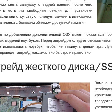
имо снять заглушку с задней панели, после чего
лить есть ли свободные секции для установки
 Если они отсутствуют, следует заменить имеющиеся
на планки с большим объемом доступной памяти.
я по добавлению дополнительной ОЗУ может показаться прос
ых моделей ноутбуков. Перед апгрейдом следует ознакомиться 
н использовать ноутбук, чтобы не выкинуть деньги зря. Лу
проведет апгрейд максимально быстро и правильно.
грейд жесткого диска/S
Замена 
необходи
хранения
твердот
увеличе