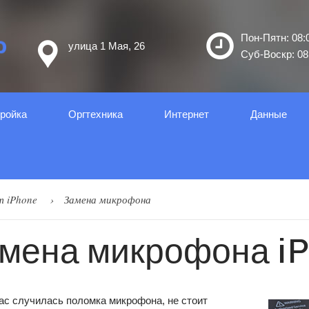
Пон-Пятн: 08:0
улица 1 Мая, 26
Суб-Воскр: 08:
ройка
Оргтеxника
Интернет
Данные
т iPhone
Замена микрофона
мена микрофона i
ас случилась поломка микрофона, не стоит