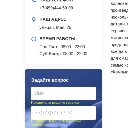
волноват
+7(499)444-59-98
произве
несколь
НАШ АДРЕС
детали, 
улица 1 Мая, 26
сервиса 
микрофон
ВРЕМЯ РАБОТЫ
предлага
Пон-Пятн: 08:00 - 22:00
всегда 
Суб-Воскр: 08:00 - 22:00
для сма
самые ко
«Компью
Задайте вопрос
Пожалуйста введите своё имя
Пожалуйста введите свой номер
телефона